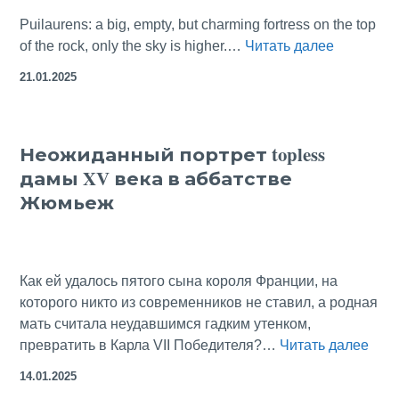
Puilaurens: a big, empty, but charming fortress on the top
Puilauren
of the rock, only the sky is higher.…
Читать далее
Castle:
21.01.2025
The
Last
Cathar For
Неожиданный портрет topless
дамы XV века в аббатстве
Жюмьеж
Как ей удалось пятого сына короля Франции, на
которого никто из современников не ставил, а родная
мать считала неудавшимся гадким утенком,
Нео
превратить в Карла VII Победителя?…
Читать далее
порт
14.01.2025
topl