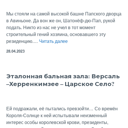
Мы стояли на самой высокой башне Папского дворца
в Авиньоне. Да вон же он, Шатонёф-дю-Пап, рукой
подать. Никто из нас не учел в тот момент
строительный гений хозяина, основавшего эту
Шатонёф-
резиденцию.…
Читать далее
дю-
28.04.2023
Пап:
кажется,
не
Эталонная бальная зала: Версаль
испить
–Херренкимзее – Царское Село?
нам
вина
с
папских
Ей подражали, её пытались превзойти… Со времён
виноградников
Короля-Солнце к ней испытывали неизменный
интерес особы королевской крови, президенты,