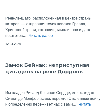
Ренн-ле-Шато, расположенная в центре страны
катаров, — отправная точка поисков Грааля,
Христовой крови, сокровищ тамплиеров и даже
Священник
вестготов.…
Читать далее
и
12.04.2024
тамплиеры:
скромный
кюре
Замок Бейнак: неприступная
Соньер
цитадель на реке Дордонь
и
его
тайны
в
Им владел Ричард Львиное Сердце, его осаждал
Ренн-
Симон де Монфор, замок пережил Столетнюю войну
ле-
и определённо переживёт нас с вами.…
Читать
Шато