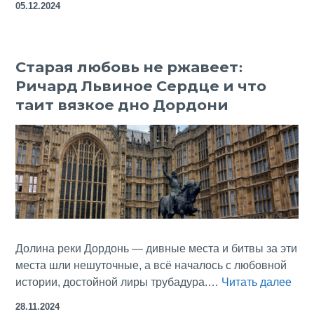
05.12.2024
двадца
лет
осады
Старая любовь не ржавеет:
папск
Ричард Львиное Сердце и что
кресто
таит вязкое дно Дордони
Долина реки Дордонь — дивные места и битвы за эти
места шли нешуточные, а всё началось с любовной
Ста
истории, достойной лиры трубадура.…
Читать далее
люб
28.11.2024