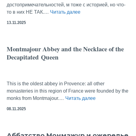
достопримечательностей, м тоже с историей, но что-
От
то в них НЕ ТАК.…
Читать далее
Анси
13.11.2025
до
Праги:
пять
Montmajour Abbey and the Necklace of the
переоценённых
Decapitated Queen
городов
Европы
This is the oldest abbey in Provence: all other
monasteries in this region of France were founded by the
Montmajour
monks from Montmajour.…
Читать далее
Abbey
08.11.2025
and
the
Necklace
Аббатство Монмажур и ожерелье
of