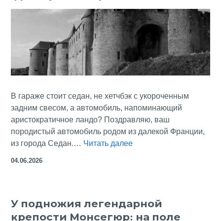
В гараже стоит седан, не хетчбэк с укороченным
задним свесом, а автомобиль, напоминающий
аристократичное ландо? Поздравляю, ваш
породистый автомобиль родом из далекой Франции,
Что
из города Седан.…
Читать далее
общего
04.06.2026
у
типа
автомобильного
У подножия легендарной
кузова,
крепости Монсегюр: на поле
аристократических