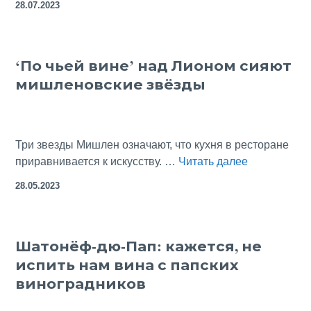
28.07.2023
Де
Сад…
Оправдает
‘По чьей вине’ над Лионом сияют
ли
мишленовские звёзды
ваши
ожидания
Прованс?
Три звезды Мишлен означают, что кухня в ресторане
‘По
приравнивается к искусству. …
Читать далее
чьей
28.05.2023
вине’
над
Лионом
Шатонёф-дю-Пап: кажется, не
сияют
испить нам вина с папских
мишленовс
звёзды
виноградников