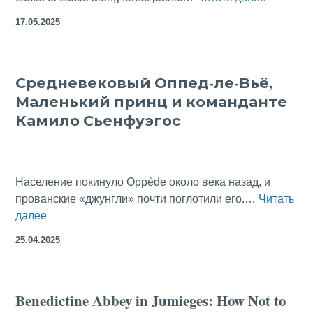
Cathare
17.05.2025
or
the
Noble
Средневековый Оппед-ле-Вьё,
Ruins
Маленький принц и команданте
Remembe
the
Камило Сьенфуэгос
Cathar H
Население покинуло Oppède около века назад, и
прованские «джунгли» почти поглотили его.…
Читать
Средневековый
далее
Оппед-
25.04.2025
ле-
Вьё,
Маленький
Benedictine Abbey in Jumieges: How Not to
принц