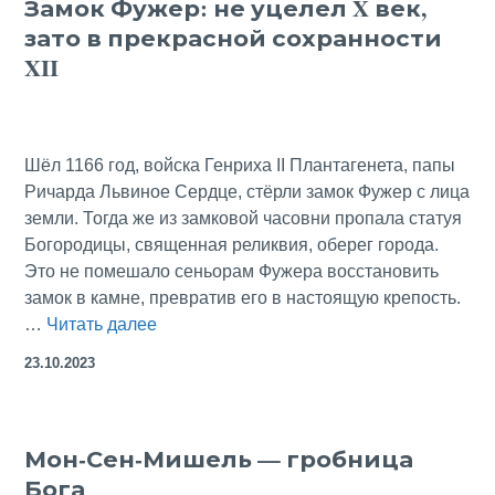
Замок Фужер: не уцелел X век,
болот
зато в прекрасной сохранности
—
негоже
XII
католичке
обнажать
грудь?
Шёл 1166 год, войска Генриха II Плантагенета, папы
Ричарда Львиное Сердце, стёрли замок Фужер с лица
земли. Тогда же из замковой часовни пропала статуя
Богородицы, священная реликвия, оберег города.
Это не помешало сеньорам Фужера восстановить
замок в камне, превратив его в настоящую крепость.
Замок
…
Читать далее
Фужер:
23.10.2023
не
уцелел
X
Мон-Сен-Мишель — гробница
век,
Бога
зато