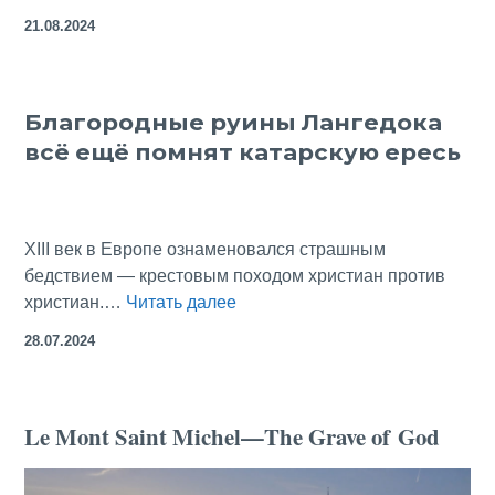
Церетели:
21.08.2024
«Три
тысячи
чертей!»
Благородные руины Лангедока
—
всё ещё помнят катарскую ересь
как
говаривал
Д’Артаньян
XIII век в Европе ознаменовался страшным
бедствием — крестовым походом христиан против
Благородные
христиан.…
Читать далее
руины
28.07.2024
Лангедока
всё
ещё
Le Mont Saint Michel—The Grave of God
помнят
катарскую
ересь