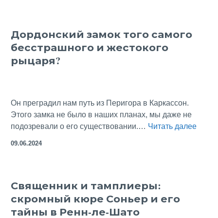
Gard
великолепен,
Дордонский замок того самого
а
бесстрашного и жестокого
ведь
всего
рыцаря?
лишь
водопровод
Он преградил нам путь из Перигора в Каркассон.
Этого замка не было в наших планах, мы даже не
Дордо
подозревали о его существовании.…
Читать далее
замок
09.06.2024
того
самог
бесст
Священник и тамплиеры:
и
скромный кюре Соньер и его
жесто
рыца
тайны в Ренн-ле-Шато