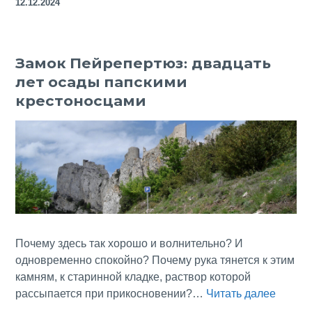
12.12.2024
аппети
или
необыкновенный
Замок Пейрепертюз: двадцать
сыр
лет осады папскими
с
трюфелем
крестоносцами
Почему здесь так хорошо и волнительно? И
одновременно спокойно? Почему рука тянется к этим
камням, к старинной кладке, раствор которой
Замок
рассыпается при прикосновении?…
Читать далее
Пейреп