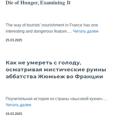
Die of Hunger, Examining It
и
команданте
Камило
Сьенфуэгос
The way of tourists’ nourishment in France has one
Benedict
interesting and dangerous feature.…
Читать далее
Abbey
25.03.2025
in
Jumiege
How
Как не умереть с голоду,
Not
осматривая мистические руины
to
Die
аббатства Жюмьеж во Франции
of
Hunger,
Examinin
Поучительная история из страны «высокой кухни».…
Как
Читать далее
не
24.03.2025