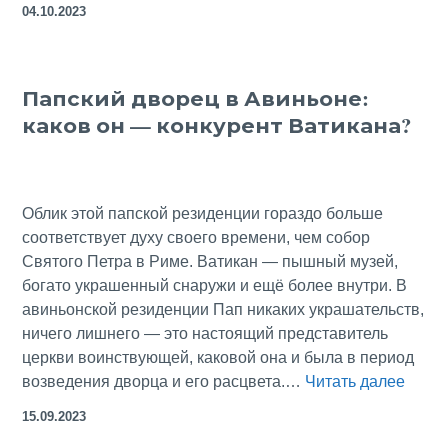
04.10.2023
город
из
средневековых
Папский дворец в Авиньоне:
сказок
каков он — конкурент Ватикана?
—
столь
же
привлекателен
Облик этой папской резиденции гораздо больше
и
соответствует духу своего времени, чем собор
в
Святого Петра в Риме. Ватикан — пышный музей,
XXI
богато украшенный снаружи и ещё более внутри. В
веке
авиньонской резиденции Пап никаких украшательств,
ничего лишнего — это настоящий представитель
церкви воинствующей, каковой она и была в период
Папс
возведения дворца и его расцвета.…
Читать далее
двор
15.09.2023
в