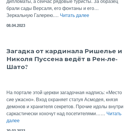
дипломаты, а сейчас рядовые туристы. За образец
брали сады Версаля, его фонтаны и его…
Эталонная
Зеркальную Галерею.…
Читать далее
бальная
08.04.2023
зала:
Версаль
–
Загадка от кардинала Ришелье и
Херренкимзее
Николя Пуссена ведёт в Рен-ле-
–
Царское
Шато?
Село?
На портале этой церкви загадочная надпись: «Место
сие ужасно». Вход охраняет статуя Асмодея, князя
демонов и хранителя секретов. Прочие идолы внутри
саркастически хохочут над посетителями……
Читать
Загадка
далее
от
30.03.2023