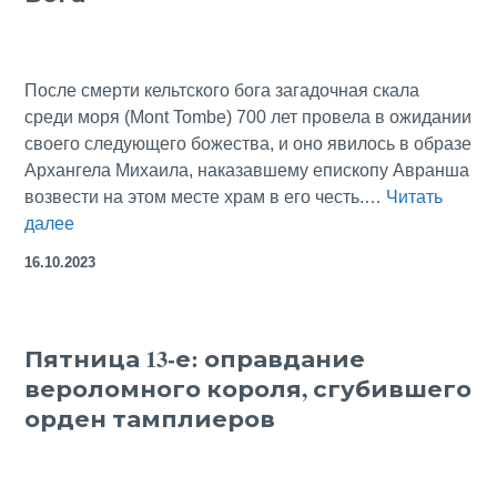
в
прекрасной
сохранности
После смерти кельтского бога загадочная скала
XII
среди моря (Mont Tombe) 700 лет провела в ожидании
своего следующего божества, и оно явилось в образе
Архангела Михаила, наказавшему епископу Авранша
возвести на этом месте храм в его честь.…
Читать
Мон-
далее
Сен-
16.10.2023
Мишель
—
гробница
Пятница 13-е: оправдание
Бога
вероломного короля, сгубившего
орден тамплиеров