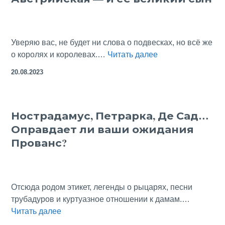
Уверяю вас, не будет ни слова о подвесках, но всё же
Французская
о королях и королевах.…
Читать далее
законодательниц
20.08.2023
мод
из
Испании
Нострадамус, Петрарка, Де Сад…
—
Оправдает ли ваши ожидания
Анна
Австрийская
Прованс?
—
и
её
великий
Отсюда родом этикет, легенды о рыцарях, песни
сын
трубадуров и куртуазное отношении к дамам.…
Нострадамус,
Читать далее
Петрарка,