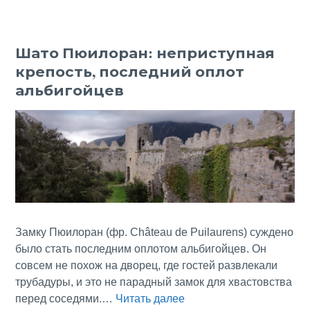
не
ржа
Рич
Шато Пюилоран: неприступная
Льв
крепость, последний оплот
Сер
и
альбигойцев
что
таит
вяз
дно
Дор
Замку Пюилоран (фр. Château de Puilaurens) суждено
было стать последним оплотом альбигойцев. Он
совсем не похож на дворец, где гостей развлекали
трубадуры, и это не парадный замок для хвастовства
Шато
перед соседями.…
Читать далее