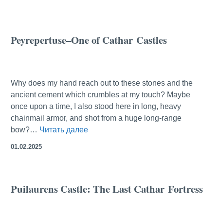
умереть
с
голоду,
Peyrepertuse–One of Cathar Castles
осматривая
мистические
руины
аббатства
Why does my hand reach out to these stones and the
Жюмьеж
ancient cement which crumbles at my touch? Maybe
во
once upon a time, I also stood here in long, heavy
Франции
chainmail armor, and shot from a huge long-range
Peyrepertuse–
bow?…
Читать далее
One
01.02.2025
of
Cathar Castles
Puilaurens Castle: The Last Cathar Fortress