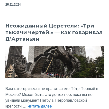
Пюилоран:
26.11.2024
неприступная
крепость,
последний
Неожиданный Церетели: «Три
оплот
тысячи чертей!» — как говаривал
альбигойцев
Д’Артаньян
Вам категорически не нравится его Пётр Первый в
Москве? Может быть, это до тех пор, пока вы не
увидели монумент Петру в Петропавловской
Неожиданный
крепости.…
Читать далее