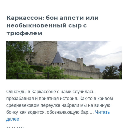
дам
XV
Каркассон: бон аппети или
века
необыкновенный сыр с
в
абба
трюфелем
Жюм
Однажды в Каркассоне с нами случилась
презабавная и приятная история. Как-то в кривом
средневековом переулке набрели мы на винную
бочку, как водится, обозначающую бар.…
Читать
Каркассон:
далее
бон