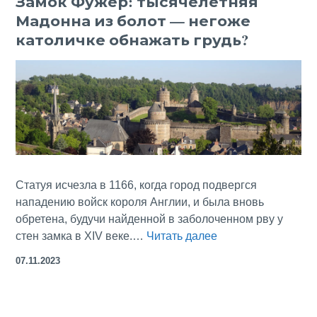
Замок Фужер: тысячелетняя
Мадонна из болот — негоже
церк
Сен-
католичке обнажать грудь?
Сюл
Статуя исчезла в 1166, когда город подвергся
нападению войск короля Англии, и была вновь
обретена, будучи найденной в заболоченном рву у
Замок
стен замка в XIV веке.…
Читать далее
Фужер:
07.11.2023
тысячелетняя
Мадонна
из