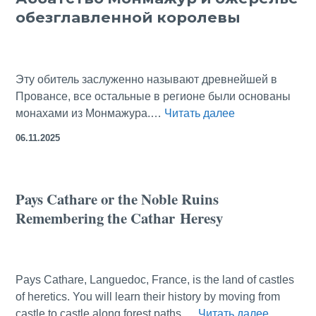
обезглавленной королевы
the
Decapitated Quee
Эту обитель заслуженно называют древнейшей в
Провансе, все остальные в регионе были основаны
Аббатство
монахами из Монмажура.…
Читать далее
Монмажур
06.11.2025
и
ожерелье
обезглавленно
Pays Cathare or the Noble Ruins
королевы
Remembering the Cathar Heresy
Pays Cathare, Languedoc, France, is the land of castles
of heretics. You will learn their history by moving from
Pays
castle to castle along forest paths.…
Читать далее