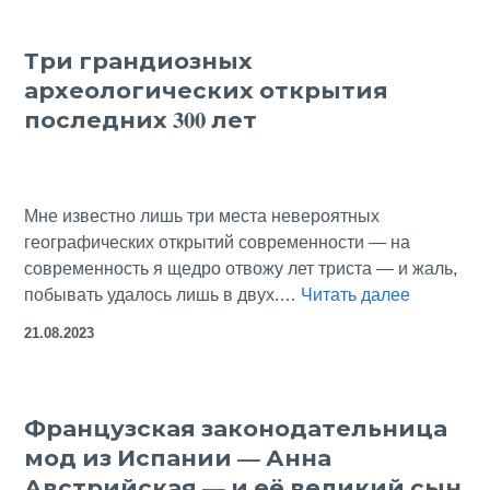
Авинь
каков
Три грандиозных
он
археологических открытия
—
конку
последних 300 лет
Вати
Мне известно лишь три места невероятных
географических открытий современности — на
современность я щедро отвожу лет триста — и жаль,
Три
побывать удалось лишь в двух.…
Читать далее
грандиоз
21.08.2023
археолог
открытия
последни
Французская законодательница
300
мод из Испании — Анна
лет
Австрийская — и её великий сын