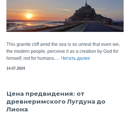
This granite cliff amid the sea is so unreal that even we,
the modern people, perceive it as a creation by God for
Le
himself, not for humans.…
Читать далее
Mont
14.07.2024
Saint
Michel
—
Цена предвидения: от
The
древнеримского Лугдуна до
Grave
of God
Лиона