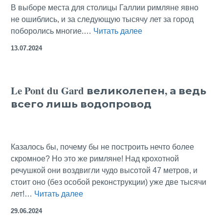
В выборе места для столицы Галлии римляне явно
не ошиблись, и за следующую тысячу лет за город
Цена
поборолись многие.…
Читать далее
предвидения:
13.07.2024
от
древнеримского
Лугдуна
Le Pont du Gard великолепен, а ведь
до
всего лишь водопровод
Лиона
Казалось бы, почему бы не построить нечто более
скромное? Но это же римляне! Над крохотной
речушкой они воздвигли чудо высотой 47 метров, и
стоит оно (без особой реконструкции) уже две тысячи
Le
лет!…
Читать далее
Pont
29.06.2024
du