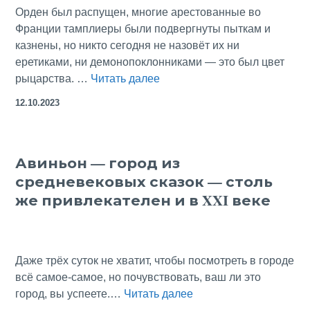
Орден был распущен, многие арестованные во
Франции тамплиеры были подвергнуты пыткам и
казнены, но никто сегодня не назовёт их ни
еретиками, ни демонопоклонниками — это был цвет
Пятница
рыцарства. …
Читать далее
13-
12.10.2023
е:
оправдание
вероломного
Авиньон — город из
короля,
средневековых сказок — столь
сгубившего
орден
же привлекателен и в XXI веке
тамплиеров
Даже трёх суток не хватит, чтобы посмотреть в городе
всё самое-самое, но почувствовать, ваш ли это
Авиньон
город, вы успеете.…
Читать далее
—