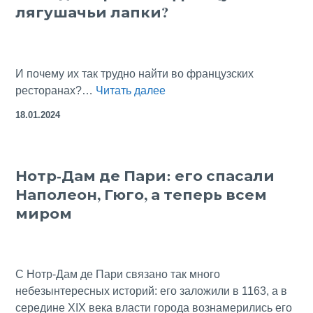
лягушачьи лапки?
И почему их так трудно найти во французских
Что
ресторанах?…
Читать далее
едят
18.01.2024
простые
французы:
лягушачьи
Нотр-Дам де Пари: его спасали
лапки?
Наполеон, Гюго, а теперь всем
миром
С Нотр-Дам де Пари связано так много
небезынтересных историй: его заложили в 1163, а в
середине XIX века власти города вознамерились его