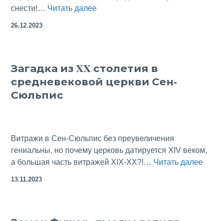
Нотр-
снести!…
Читать далее
Дам
26.12.2023
де
Пари:
его
Загадка из XX столетия в
спасали
средневековой церкви Сен-
Наполеон,
Гюго,
Сюльпис
а
теперь
всем
миром
Витражи в Сен-Сюльпис без преувеличения
гениальны, но почему церковь датируется XIV веком,
Зага
а большая часть витражей XIX-XX?!…
Читать далее
из
13.11.2023
XX
стол
в
сред