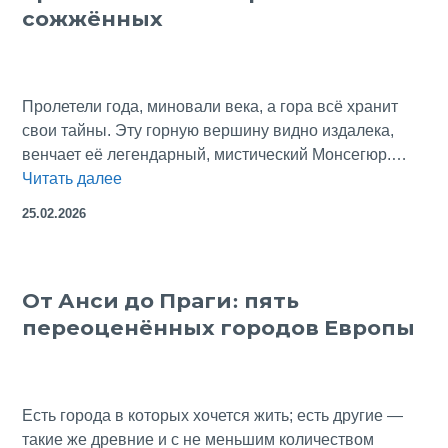
карет
сожжённых
и
французской
крепости
Седан
Пролетели года, миновали века, а гора всё хранит
свои тайны. Эту горную вершину видно издалека,
венчает её легендарный, мистический Монсегюр.…
У
Читать далее
подножия
25.02.2026
легендарной
крепости
Монсегюр:
От Анси до Праги: пять
на
переоценённых городов Европы
поле
сожжённых
Есть города в которых хочется жить; есть другие —
такие же древние и с не меньшим количеством