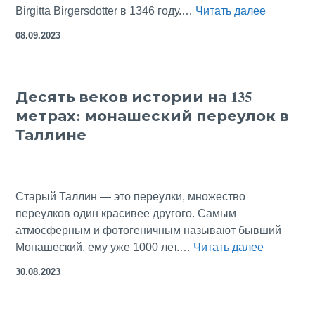
Сон-
Birgitta Birgersdotter в 1346 году.…
Читать далее
явь,
08.09.2023
преврат
в
руины
Десять веков истории на 135
Pirita
метрах: монашеский переулок в
Convent
в
Таллине
Таллине
Старый Таллин — это переулки, множество
переулков один красивее другого. Самым
атмосферным и фотогеничным называют бывший
Десять
Монашеский, ему уже 1000 лет.…
Читать далее
веков
30.08.2023
истории
на
135