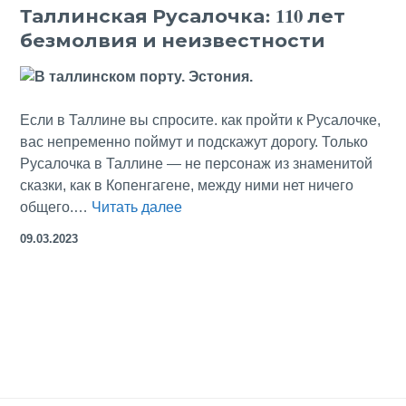
Таллинская Русалочка: 110 лет
Холла»
безмолвия и неизвестности
скучают
бывшие
советские
вожди
Если в Таллине вы спросите. как пройти к Русалочке,
вас непременно поймут и подскажут дорогу. Только
Русалочка в Таллине — не персонаж из знаменитой
сказки, как в Копенгагене, между ними нет ничего
Таллинская
общего.…
Читать далее
Русалочка:
09.03.2023
110
лет
безмолвия
и
неизвестности