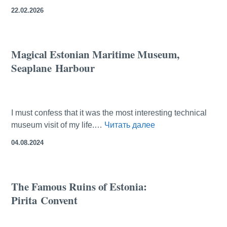
над
22.02.2026
Таллинном
на
воздушном
Magical Estonian Maritime Museum,
шаре
Seaplane Harbour
I must confess that it was the most interesting technical
Magical
museum visit of my life.…
Читать далее
Estonian
04.08.2024
Maritime
Museum,
Seaplane Harbour
The Famous Ruins of Estonia:
Pirita Convent