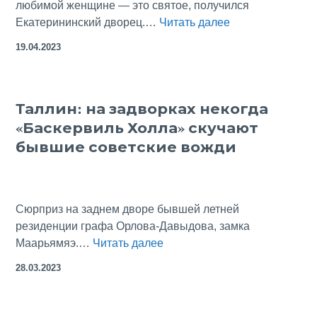
любимой женщине — это святое, получился
Скромная
Екатерининский дворец.…
Читать далее
царская
19.04.2023
дача
в
Кадриорге
Таллин: на задворках некогда
«Баскервиль Холла» скучают
бывшие советские вожди
Сюрприз на заднем дворе бывшей летней
резиденции графа Орлова-Давыдова, замка
Таллин:
Маарьямяэ.…
Читать далее
на
28.03.2023
задворках
некогда
«Баскервиль