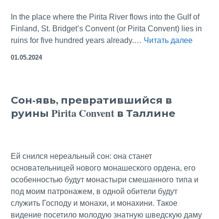
In the place where the Pirita River flows into the Gulf of
Finland, St. Bridget’s Convent (or Pirita Convent) lies in
The
ruins for five hundred years already.…
Читать далее
Famou
01.05.2024
Ruins
of
Estonia
Сон-явь, превратившийся в
Pirita 
руины Pirita Convent в Таллине
Ей снился нереальный сон: она станет
основательницей нового монашеского ордена, его
особенностью будут монастыри смешанного типа и
под моим патронажем, в одной обители будут
служить Господу и монахи, и монахини. Такое
видение посетило молодую знатную шведскую даму