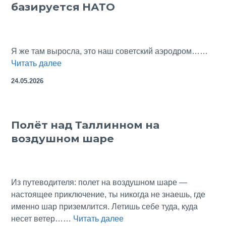
базируется НАТО
Я же там выросла, это наш советский аэродром……
Эстония:
Читать далее
наш
24.05.2026
бывший
военный
авиагородок
Полёт над Таллинном на
Эмари,
воздушном шаре
где
ныне
базируется
НАТО
Из путеводителя: полет на воздушном шаре —
настоящее приключение, ты никогда не знаешь, где
именно шар приземлится. Летишь себе туда, куда
Полёт
несет ветер……
Читать далее