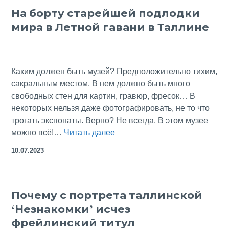
На борту старейшей подлодки
метрах:
мира в Летной гавани в Таллине
монашес
переулок
в
Таллине
Каким должен быть музей? Предположительно тихим,
сакральным местом. В нем должно быть много
свободных стен для картин, гравюр, фресок… В
некоторых нельзя даже фотографировать, не то что
трогать экспонаты. Верно? Не всегда. В этом музее
На
можно всё!…
Читать далее
борту
10.07.2023
старейшей
подлодки
мира
Почему с портрета таллинской
в
‘Незнакомки’ исчез
Летной
гавани
фрейлинский титул