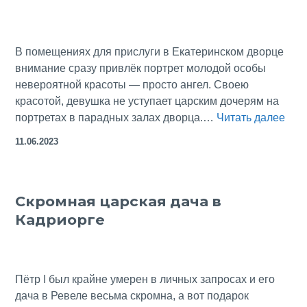
в
Таллине
В помещениях для прислуги в Екатеринском дворце
внимание сразу привлёк портрет молодой особы
невероятной красоты — просто ангел. Своею
красотой, девушка не уступает царским дочерям на
Поч
портретах в парадных залах дворца.…
Читать далее
с
11.06.2023
пор
тал
‘Нез
Скромная царская дача в
исч
Кадриорге
фре
титу
Пётр I был крайне умерен в личных запросах и его
дача в Ревеле весьма скромна, а вот подарок