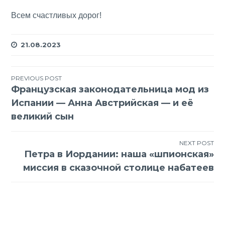
Всем счастливых дорог!
21.08.2023
Навигация
PREVIOUS POST
Французская законодательница мод из
по
Испании — Анна Австрийская — и её
записям
великий сын
NEXT POST
Петра в Иордании: наша «шпионская»
миссия в сказочной столице набатеев