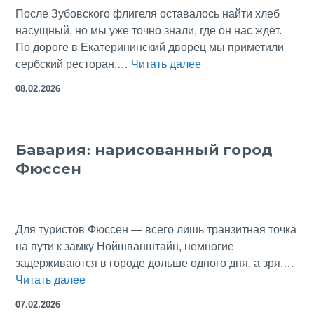
После Зубовского флигеля оставалось найти хлеб
насущный, но мы уже точно знали, где он нас ждёт.
По дороге в Екатерининский дворец мы приметили
Гастрономическое
сербский ресторан.…
Читать далее
путешествие
08.02.2026
в
Сербию…
в
Бавария: нарисованный город
Царском
Фюссен
Селе
Для туристов Фюссен — всего лишь транзитная точка
на пути к замку Нойшванштайн, немногие
задерживаются в городе дольше одного дня, а зря.…
Бавария:
Читать далее
нарисованный
07.02.2026
город