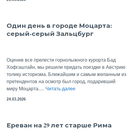
in
the
Gray
Один день в городе Моцарта:
City
серый-серый Зальцбург
of
Mozart, Sal
Оценив все прелести горнолыжного курорта Бад
Хофгаштайн, мы решили придать поездке в Австрию
толику историзма. Ближайшим и самым желанным из
претендентов на осмотр был город, подаривший
Один
миру Моцарта.…
Читать далее
день
24.03.2026
в
городе
Моцарта:
Ереван на 29 лет старше Рима
серый-
серый