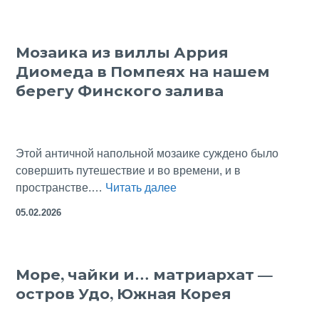
Фюссен
Мозаика из виллы Аррия
Диомеда в Помпеях на нашем
берегу Финского залива
Этой античной напольной мозаике суждено было
совершить путешествие и во времени, и в
Мозаика
пространстве.…
Читать далее
из
05.02.2026
виллы
Аррия
Диомеда
Море, чайки и… матриархат —
в
остров Удо, Южная Корея
Помпеях
на