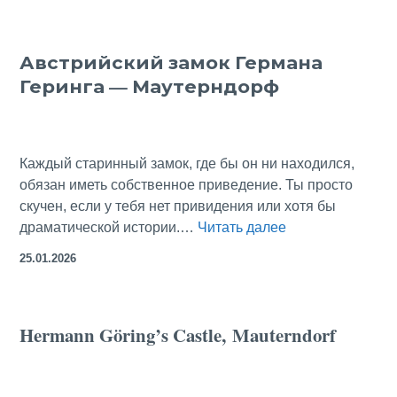
«Екатерина
II.
Австрийский замок Германа
Личное
Геринга — Маутерндорф
пространство»
—
Лучшее
Каждый старинный замок, где бы он ни находился,
обязан иметь собственное приведение. Ты просто
скучен, если у тебя нет привидения или хотя бы
Австрийский
драматической истории.…
Читать далее
замок
25.01.2026
Германа
Геринга
—
Hermann Göring’s Castle, Mauterndorf
Маутерндорф