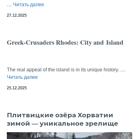
Музей
…
Читать далее
двух
27.12.2025
генералиссимусов:
Суворова
и
Greek-Crusaders Rhodes: City and Island
Сталина
The real appeal of the island is in its unique history. …
Greek-
Читать далее
Crusaders
25.12.2025
Rhodes:
City
and Island
Плитвицкие озёра Хорватии
зимой — уникальное зрелище