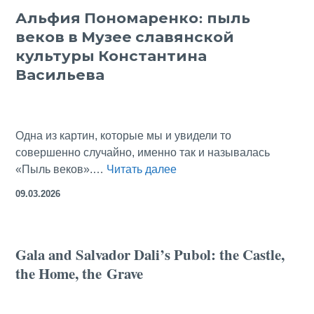
Альфия Пономаренко: пыль
—
веков в Музее славянской
имп
или
культуры Константина
мол
Васильева
Одна из картин, которые мы и увидели то
совершенно случайно, именно так и называлась
Альфия
«Пыль веков».…
Читать далее
Пономаренко:
09.03.2026
пыль
веков
в
Gala and Salvador Dali’s Pubol: the Castle,
Музее
the Home, the Grave
славянской
культуры
Константина