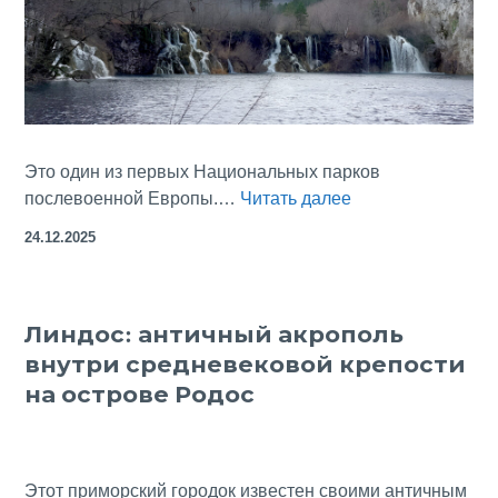
Это один из первых Национальных парков
Плитвицкие
послевоенной Европы.…
Читать далее
озёра
24.12.2025
Хорватии
зимой
—
Линдос: античный акрополь
уникальное
внутри средневековой крепости
зрелище
на острове Родос
Этот приморский городок известен своими античным