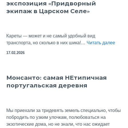
экспозиция «Придворный
в
Австрию
экипаж в Царском Селе»
на
рюмочку
Егермайстера?
Кареты — может и не самый удобный вид
Дежу
транспорта, но сколько в них шика!…
Читать далее
конюш
17.02.2026
а
ныне
экспо
Монсанто: самая НЕтипичная
«При
португальская деревня
экипа
в
Царс
Селе
Мы приехали за тридевять земель специально, чтобы
побродить по узким улочкам, полюбоваться на
экзотические дома, но не знали, что нас ожидает