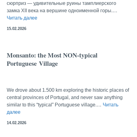
сюрприз — удивительные руины тамплиерского
замка XII века на вершине одноименной горы.…
Монсанто:
Читать далее
самая
15.02.2026
НЕтипичная
португальская
деревня
Monsanto: the Most NON-typical
Portuguese Village
We drove about 1.500 km exploring the historic places of
central provinces of Portugal, and never saw anything
similar to this “typical” Portuguese village.…
Читать
Monsanto:
далее
the
14.02.2026
Most
NON-