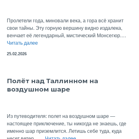
имени
Галá
Пролетели года, миновали века, а гора всё хранит
свои тайны. Эту горную вершину видно издалека,
венчает её легендарный, мистический Монсегюр.…
У
Читать далее
подножия
25.02.2026
легендарной
крепости
Монсегюр:
Полёт над Таллинном на
на
воздушном шаре
поле
сожжённых
Из путеводителя: полет на воздушном шаре —
настоящее приключение, ты никогда не знаешь, где
именно шар приземлится. Летишь себе туда, куда
Полёт
несет ветер……
Читать далее