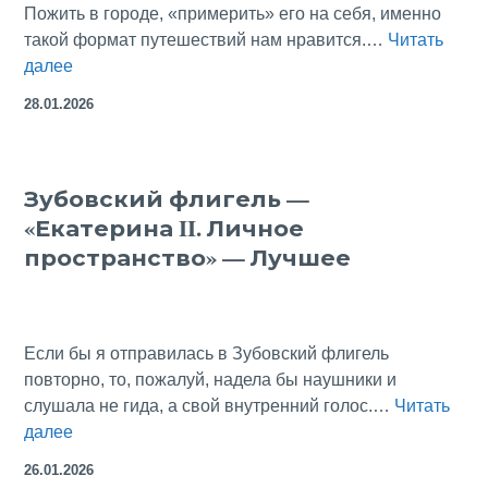
Пожить в городе, «примерить» его на себя, именно
такой формат путешествий нам нравится.…
Читать
Арендовать
далее
домик
28.01.2026
в
Бельгии
или
Зубовский флигель —
наш
«Екатерина II. Личное
отпуск
в
пространство» — Лучшее
средневековом
Брюгге
Если бы я отправилась в Зубовский флигель
повторно, то, пожалуй, надела бы наушники и
слушала не гида, а свой внутренний голос.…
Читать
Зубовский
далее
флигель
26.01.2026
—