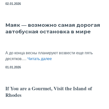
«Придворный
02.01.2026
экипаж»
в
Царском
Маяк — возможно самая дорогая
Селе:
автобусная остановка в мире
царские
санки
—
зимние
А до конца весны планируют возвести еще пять
забавы
Маяк
десятков.…
Читать далее
—
01.01.2026
возможно
самая
дорогая
If You are a Gourmet, Visit the Island of
автобусная
Rhodes
остановка
в
мире