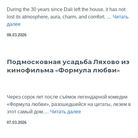
Васильева
During the 30 years since Dali left the house, it has not
lost its atmosphere, aura, charm, and comfort. …
Читать
Gala
далее
and
08.03.2026
Salvador
Dali’s
Pubol:
Подмосковная усадьба Ляхово из
the
кинофильма «Формула любви»
Castle,
the
Home,
the Grave
Через сорок лет после съёмок легендарной комедии
«Формула любви», разошедшейся на цитаты, лезем в
Подмосковная
этот самый дом.…
Читать далее
усадьба
07.03.2026
Ляхово
из