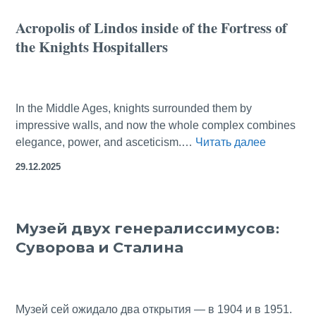
Чеджудо
Acropolis of Lindos inside of the Fortress of
—
the Knights Hospitallers
кактусы
и
пальмы
вместо
In the Middle Ages, knights surrounded them by
ёлочек
impressive walls, and now the whole complex combines
Acropolis
elegance, power, and asceticism.…
Читать далее
of
29.12.2025
Lindos
inside
of
Музей двух генералиссимусов:
the
Суворова и Сталина
Fortress
of
the
Knights
Музей сей ожидало два открытия — в 1904 и в 1951.
Hospitalle