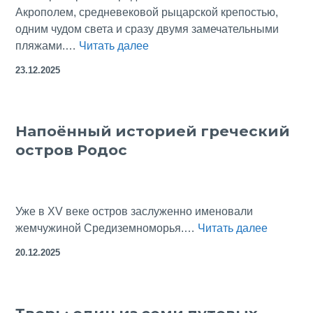
Акрополем, средневековой рыцарской крепостью,
одним чудом света и сразу двумя замечательными
Линдос:
пляжами.…
Читать далее
античный
23.12.2025
акрополь
внутри
средневековой
Напоённый историей греческий
крепости
остров Родос
на
острове
Родос
Уже в XV веке остров заслуженно именовали
Напоён
жемчужиной Средиземноморья.…
Читать далее
историе
20.12.2025
гречески
остров
Родос
Тверь: один из семи путевых