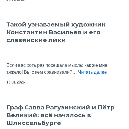
курорте
Бад-
Хофгаштайн
Такой узнаваемый художник
в
Константин Васильев и его
Альпах,
но
славянские лики
без
лыж
Если вас хоть раз посещала мысль: как же мне
Такой
тяжело! Вы с кем сравнивали?…
Читать далее
узнаваем
13.01.2026
художник
Константи
Васильев
Граф Савва Рагузинский и Пётр
и
Великий: всё началось в
его
славянски
Шлиссельбурге
лики