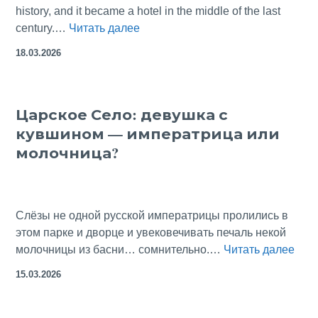
history, and it became a hotel in the middle of the last
Parador
century.…
Читать далее
Duques
18.03.2026
de
Cardona
Hotel:
Царское Село: девушка с
You
кувшином — императрица или
Are
in
молочница?
Medieval
Spain Today
Слёзы не одной русской императрицы пролились в
этом парке и дворце и увековечивать печаль некой
Цар
молочницы из басни… сомнительно.…
Читать далее
Село
15.03.2026
дев
с
кув