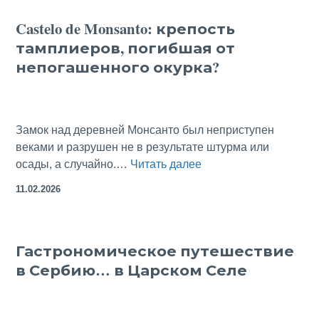
typical
Castelo de Monsanto: крепость
Portuguese Village
тамплиеров, погибшая от
непогашенного окурка?
Замок над деревней Монсанто был неприступен
веками и разрушен не в результате штурма или
Castelo
осады, а случайно.…
Читать далее
de
11.02.2026
Monsanto:
крепость
тамплиеров,
Гастрономическое путешествие
погибшая
в Сербию… в Царском Селе
от
непогашенного
окурка?