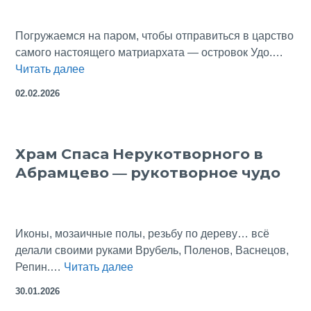
нашем
берегу
Погружаемся на паром, чтобы отправиться в царство
Финского
самого настоящего матриархата — островок Удо.…
залива
Море,
Читать далее
чайки
02.02.2026
и…
матриархат
—
Храм Спаса Нерукотворного в
остров
Абрамцево — рукотворное чудо
Удо,
Южная
Корея
Иконы, мозаичные полы, резьбу по дереву… всё
делали своими руками Врубель, Поленов, Васнецов,
Храм
Репин.…
Читать далее
Спаса
30.01.2026
Нерукотворного