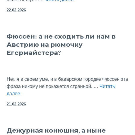
над
22.02.2026
Таллинном
на
воздушном
Фюссен: а не сходить ли нам в
шаре
Австрию на рюмочку
Егермайстера?
Нет, я в своем уме, и в баварском городке Фюссен эта
фраза никому не покажется странной. …
Читать
Фюссен:
далее
а
21.02.2026
не
сходить
ли
Дежурная конюшня, а ныне
нам