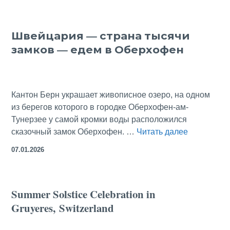
Oberhofen Castle
Швейцария — страна тысячи
замков — едем в Оберхофен
Кантон Берн украшает живописное озеро, на одном
из берегов которого в городке Оберхофен-ам-
Тунерзее у самой кромки воды расположился
Швейцари
сказочный замок Оберхофен. …
Читать далее
—
07.01.2026
страна
тысячи
замков
Summer Solstice Celebration in
—
Gruyeres, Switzerland
едем
в
Оберхофе