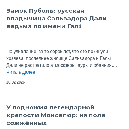
кинофильма
Замок Пуболь: русская
«Формула
владычица Сальвадора Дали —
любви»
ведьма по имени Галá
На удивление, за те сорок лет, что его покинули
хозяева, последнее жилище Сальвадора и Галы
Дали не растратило атмосферы, ауры и обаяния.…
Замок
Читать далее
Пуболь:
26.02.2026
русская
владычица
Сальвадора
У подножия легендарной
Дали
крепости Монсегюр: на поле
—
ведьма
сожжённых
по