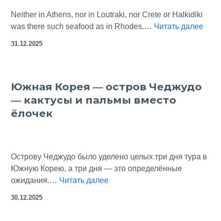
Neither in Athens, nor in Loutraki, nor Crete or Halkidiki
If
was there such seafood as in Rhodes.…
Читать далее
You
31.12.2025
are
a
Gour
Южная Корея — остров Чеджудо
Visit
— кактусы и пальмы вместо
the
Islan
ёлочек
of
Rho
Острову Чеджудо было уделено целых три дня тура в
Южную Корею, а три дня — это определённые
Южная
ожидания.…
Читать далее
Корея
30.12.2025
—
остров