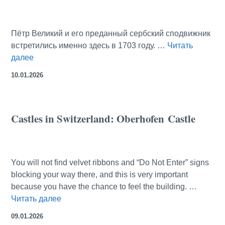
Пётр Великий и его преданный сербский сподвижник
встретились именно здесь в 1703 году. …
Читать
Граф
далее
Савва
10.01.2026
Рагузинский
и
Пётр
Castles in Switzerland: Oberhofen Castle
Великий:
всё
началось
в
You will not find velvet ribbons and “Do Not Enter” signs
Шлиссельбурге
blocking your way there, and this is very important
because you have the chance to feel the building. …
Castles
Читать далее
in
09.01.2026
Switzerland: