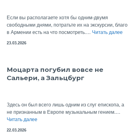
Зальцбург
Если вы располагаете хотя бы одним-двумя
свободными днями, потратьте их на экскурсии, благо
Ерева
в Армении есть на что посмотреть.…
Читать далее
на
23.03.2026
29
лет
старш
Моцарта погубил вовсе не
Рима
Сальери, а Зальцбург
Здесь он был всего лишь одним из слуг епископа, а
не признанным в Европе музыкальным гением.…
Моцарта
Читать далее
погубил
22.03.2026
вовсе