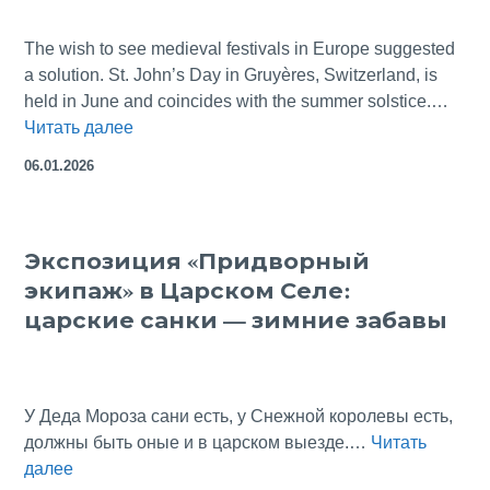
The wish to see medieval festivals in Europe suggested
a solution. St. John’s Day in Gruyères, Switzerland, is
held in June and coincides with the summer solstice.…
Summer
Читать далее
Solstice
06.01.2026
Celebration
in
Gruyeres, Switzerland
Экспозиция «Придворный
экипаж» в Царском Селе:
царские санки — зимние забавы
У Деда Мороза сани есть, у Снежной королевы есть,
должны быть оные и в царском выезде.…
Читать
Экспозиция
далее