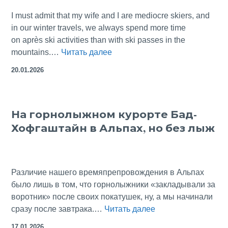
лучшему?
I must admit that my wife and I are mediocre skiers, and
in our winter travels, we always spend more time
on après ski activities than with ski passes in the
Zell
mountains.…
Читать далее
am
20.01.2026
See,
Austria:
Après
На горнолыжном курорте Бад-
Ski
Хофгаштайн в Альпах, но без лыж
instead
of
Ski Pass
Различие нашего времяпрепровождения в Альпах
было лишь в том, что горнолыжники «закладывали за
воротник» после своих покатушек, ну, а мы начинали
На
сразу после завтрака.…
Читать далее
горнолыжном
17.01.2026