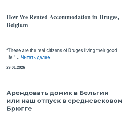
в
Абрамцево
How We Rented Accommodation in Bruges,
—
Belgium
рукотворное
чудо
“These are the real citizens of Bruges living their good
How
life.”…
Читать далее
We
29.01.2026
Rented
Accommodation
in Bruges,
Арендовать домик в Бельгии
Belgium
или наш отпуск в средневековом
Брюгге