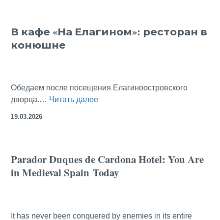
не
Сальери,
В кафе «На Елагином»: ресторан в
а
конюшне
Зальцбург
Обедаем после посещения Елагиноостровского
В
дворца.…
Читать далее
кафе
19.03.2026
«На
Елагином»:
ресторан
Parador Duques de Cardona Hotel: You Are
в
in Medieval Spain Today
конюшне
It has never been conquered by enemies in its entire