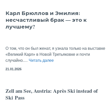
—
утилитарное
Карл Брюллов и Эмилия:
искусство
несчастливый брак — это к
отопления
лучшему?
О том, что он был женат, я узнала только на выставке
«Великий Карл» в Новой Третьяковке и почти
Карл
случайно.…
Читать далее
Брюллов
21.01.2026
и
Эмилия:
несчастливый
Zell am See, Austria: Après Ski instead of
брак
Ski Pass
—
это
к