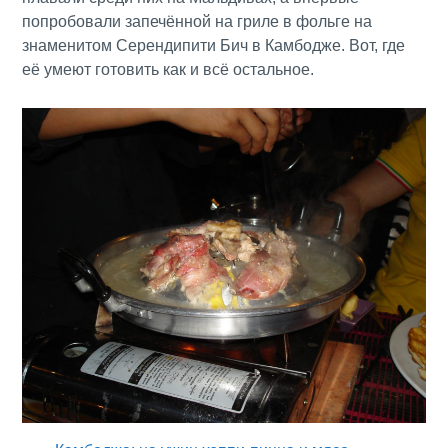
попробовали запечённой на гриле в фольге на
знаменитом Серендипити Бич в Камбодже. Вот, где
её умеют готовить как и всё остальное.