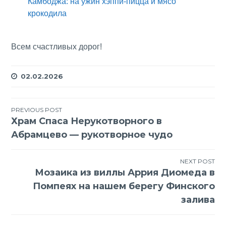
Камбоджа: на ужин хэппи-пицца и мясо
крокодила
Всем счастливых дорог!
02.02.2026
Навигация
PREVIOUS POST
Храм Спаса Нерукотворного в
по
Абрамцево — рукотворное чудо
записям
NEXT POST
Мозаика из виллы Аррия Диомеда в
Помпеях на нашем берегу Финского
залива