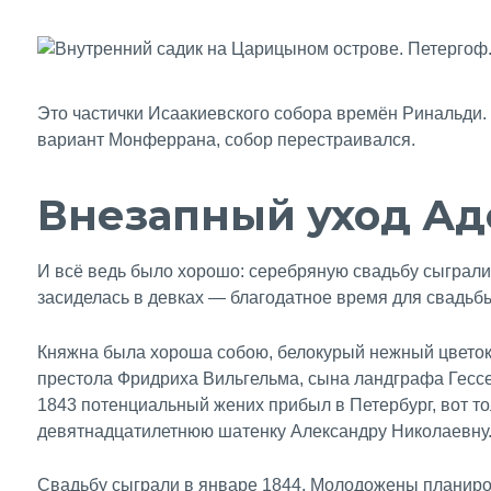
Это частички Исаакиевского собора времён Ринальди
вариант Монферрана, собор перестраивался.
Внезапный уход А
И всё ведь было хорошо: серебряную свадьбу сыграли,
засиделась в девках — благодатное время для свадьб
Княжна была хороша собою, белокурый нежный цветок.
престола Фридриха Вильгельма, сына ландграфа Гесс
1843 потенциальный жених прибыл в Петербург, вот то
девятнадцатилетнюю шатенку Александру Николаевну
Свадьбу сыграли в январе 1844. Молодожены планиров