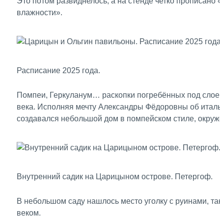
Это потом развиднелось, а на стенде четко прописан
влажности».
Расписание 2025 года.
Помпеи, Геркуланум… раскопки погребённых под слоем
века. Исполняя мечту Александры Фёдоровны об италь
создавался небольшой дом в помпейском стиле, окру
Внутренний садик на Царицыном острове. Петергоф.
В небольшом саду нашлось место уголку с руинами, та
веком.