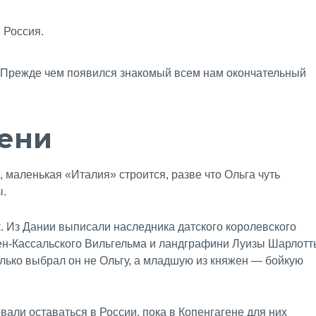
. Прежде чем появился знакомый всем нам окончательный
дени
 маленькая «Италия» строится, разве что Ольга чуть
ы.
 Из Дании выписали наследника датского королевского
ен-Кассальского Вильгельма и ландграфини Луизы Шарлотт
лько выбрал он не Ольгу, а младшую из княжен — бойкую
.
али оставаться в России, пока в Копенгагене для них