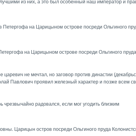
т лучшими из них, а это был особенный наш император и пра
Петергофа на Царицыном острове посреди Ольгиного пруд
 царевич не мечтал, но заговор против династии (декабрь
колай Павлович проявил железный характер и позже всем с
рь чрезвычайно радовался, если мог угодить близким