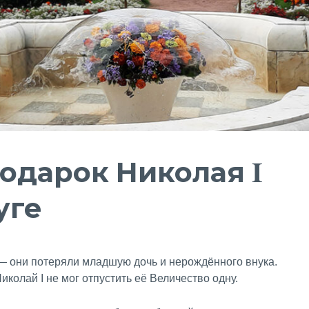
одарок Николая I
уге
— они потеряли младшую дочь и нерождённого внука.
олай I не мог отпустить её Величество одну.