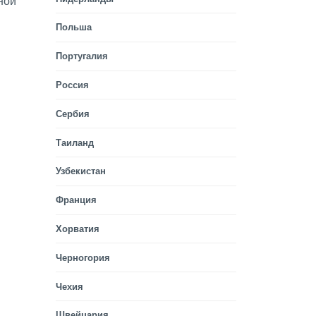
ной
Польша
Португалия
Россия
Сербия
Таиланд
Узбекистан
Франция
Хорватия
Черногория
Чехия
Швейцария