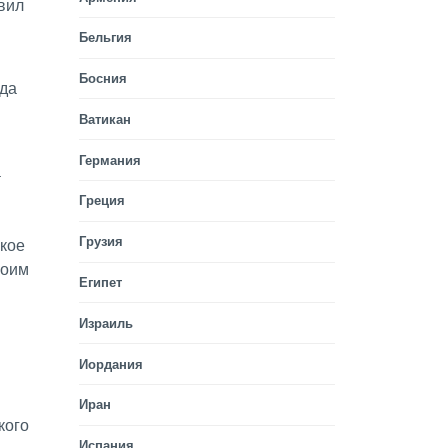
вил
Бельгия
Босния
Ватикан
Германия
а
Греция
Грузия
ское
воим
Египет
Израиль
Иордания
Иран
Испания