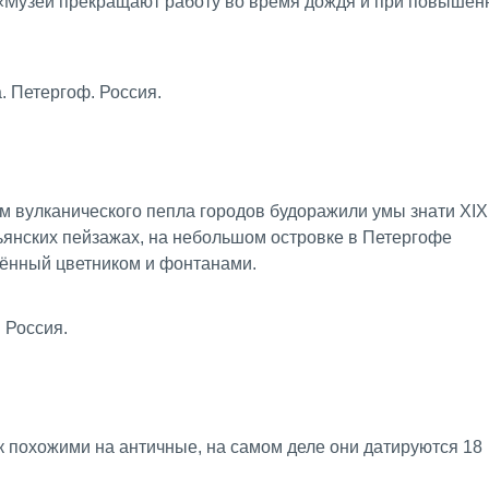
о «Музеи прекращают работу во время дождя и при повышен
 вулканического пепла городов будоражили умы знати XIX
янских пейзажах, на небольшом островке в Петергофе
жённый цветником и фонтанами.
к похожими на античные, на самом деле они датируются 18