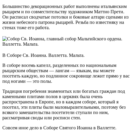
Большинство декорационных работ выполнены итальянским
рыцарем и по совместительству художником Маттио Прети.
Он расписал сводчатые потолки и боковые алтари сценами из
жизни небесного патрона рыцарей. Резьба по известняку на
стенах тоже его работа.
В Соборе Св. Иоанна. Валлетта. Мальта.
В соборе восемь капелл, разделенных по национальным
рыцарским обществам — лангам — языкам, вы можете
посетить каждую, но подлинное сокровище лежит прямо у вас
под ногами — это полы.
Традиция погребения знаменитых или богатых граждан под
каменными плитами полов в церквях была очень
распространена в Европе, но в каждом соборе, который я
посетил, эти плиты были маловыразительными, поэтому без
всякого замешательства посетители ступали по ним,
рассматривая своды или росписи стен.
Совсем иное дело в Соборе Святого Иоанна в Валлетте.