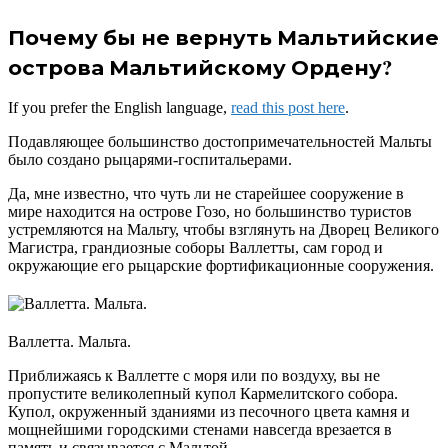
Почему бы не вернуть Мальтийские
острова Мальтийскому Ордену?
If you prefer the English language,
read this post here
.
Подавляющее большинство достопримечательностей Мальты
было создано рыцарями-госпитальерами.
Да, мне известно, что чуть ли не старейшее сооружение в
мире находится на острове Гозо, но большинство туристов
устремляются на Мальту, чтобы взглянуть на Дворец Великого
Магистра, грандиозные соборы Валлетты, сам город и
окружающие его рыцарские фортификационные сооружения.
Валлетта. Мальта.
Приближаясь к Валлетте с моря или по воздуху, вы не
пропустите великолепный купол Кармелитского собора.
Купол, окруженный зданиями из песочного цвета камня и
мощнейшими городскими стенами навсегда врезается в
память и связывается с Мальтой.