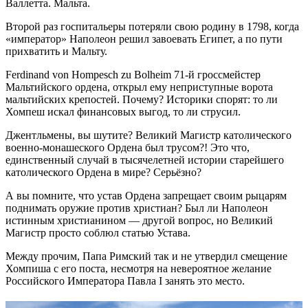
Валлетта. Мальта.
Второй раз госпитальеры потеряли свою родину в 1798, когда
«император» Наполеон решил завоевать Египет, а по пути
прихватить и Мальту.
Ferdinand von Hompesch zu Bolheim 71-й гроссмейстер
Мальтийского ордена, открыл ему неприступные ворота
мальтийских крепостей. Почему? Историки спорят: то ли
Хомпеш искал финансовых выгод, то ли струсил.
Джентльмены, вы шутите? Великий Магистр католического
военно-монашеского Ордена был трусом?! Это что,
единственный случай в тысячелетней истории старейшего
католического Ордена в мире? Серьёзно?
А вы помните, что устав Ордена запрещает своим рыцарям
поднимать оружие против христиан? Был ли Наполеон
истинным христианином — другой вопрос, но Великий
Магистр просто соблюл статью Устава.
Между прочим, Папа Римский так и не утвердил смещение
Хомпиша с его поста, несмотря на невероятное желание
Российского Императора Павла I занять это место.