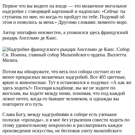
Первое что вы видите на входе — это мозаичное могильное
надгробие с говорящей картинкой и надписью: «Сейчас ты
ступаешь по мне, но когда-то пройдут по тебе. Подумай об
этом и помолись за меня.» Другими словами: моменто море.
Автор эпитафии неизвестен, а упокоился здесь французский
рыцарь Ансельмо де Каис.
Потом вы обнаружите, что весь пол собора состоит из не
менее прекрасных мозаичных надгробий. Все 405 цветные,
яркие и живописные. Тут я остановился и подумал: «А как же
здесь ходить?» Посещая кладбище, вы же не ходите по
могилам, вы ходите между ними, понимая, что под каждой
лежит нечто, когда-то бывшее человеком, и однажды вы
повторите его путь.
Слава Богу, между надгробиями в соборе есть узенькие
полоски «проходы», и я мог без угрызения совести ходить по
этому удивительному некрополю и рассматривать каждое
произведение искусства, не беспокоя элиту мальтийского