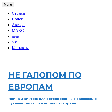
Skip
Menu
to
content
Страны
Поиск
Авторы
МАКС
дзен
Vk
Контакты
НЕ ГАЛОПОМ ПО
ЕВРОПАМ
Ирина и Виктор: иллюстрированные рассказы о
путешествиях по местам с историей