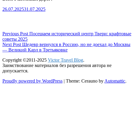
26.07.2025
31.07.2025
Навигация
Previous Post
Посещаем исторический центр Твери: крафтовые
советы 2025
по
Next Post
Шедевр вернулся в Россию, но не доехал до Москвы
— Великий Карл в Третьяковке
записям
Copyright ©2011-2025
Victor Travel Blog
.
Заимствование материалов без разрешения автора не
допускается.
Proudly powered by WordPress
|
Theme: Cerauno by
Automattic
.