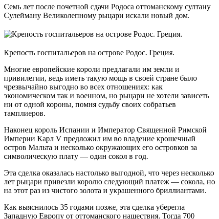
Семь лет после почетной сдачи Родоса оттоманскому султану
Сулейману Великолепному рыцари искали новый дом.
Крепость госпитальеров на острове Родос. Греция.
Многие европейские короли предлагали им земли и
привилегии, ведь иметь такую мощь в своей стране было
чрезвычайно выгодно во всех отношениях: как
экономическом так и военном, но рыцари не хотели зависеть
ни от одной короны, помня судьбу своих собратьев
тамплиеров.
Наконец король Испании и Император Священной Римской
Империи Карл V предложил им во владение крошечный
остров Мальта и несколько окружающих его островков за
символическую плату — один сокол в год.
Эта сделка оказалась настолько выгодной, что через несколько
лет рыцари привезли королю следующий платеж — сокола, но
на этот раз из чистого золота и украшенного бриллиантами.
Как выяснилось 35 годами позже, эта сделка уберегла
Западную Европу от оттоманского нашествия. Тогда 700